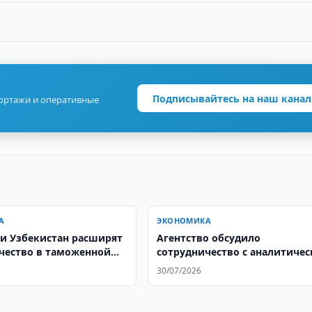
Подписывайтесь на наш канал
портажи и оперативные
А
ЭКОНОМИКА
 и Узбекистан расширят
Агентство обсудило
чество в таможенной
сотрудничество с аналитиче
компанией IQVIA
30/07/2026