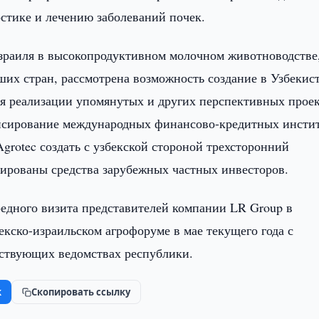
остике и лечению заболеваний почек.
раиля в высокопродуктивном молочном животноводстве,
ших стран, рассмотрена возможность создание в Узбекис
ля реализации упомянутых и других перспективных прое
нсирование международных финансово-кредитных инстит
Agrotec создать с узбекской стороной трехсторонний
ированы средства зарубежных частных инвесторов.
редного визита представителей компании LR Group в
екско-израильском агрофоруме в мае текущего года с
тствующих ведомствах республики.
k
Скопировать ссылку