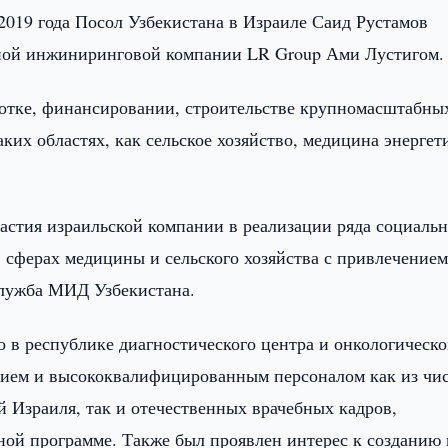
2019 года Посол Узбекистана в Израиле Саид Рустамов
пной инжиниринговой компании LR Group Ами Лустигом.
ботке, финансировании, строительстве крупномасштабны
ких областях, как сельское хозяйство, медицина энергет
астия израильской компании в реализации ряда социальн
в сферах медицины и сельского хозяйства с привлечение
-служба МИД Узбекистана.
о в республике диагностического центра и онкологическ
ием и высококвалифицированным персоналом как из чи
Израиля, так и отечественных врачебных кадров,
ой программе. Также был проявлен интерес к созданию 