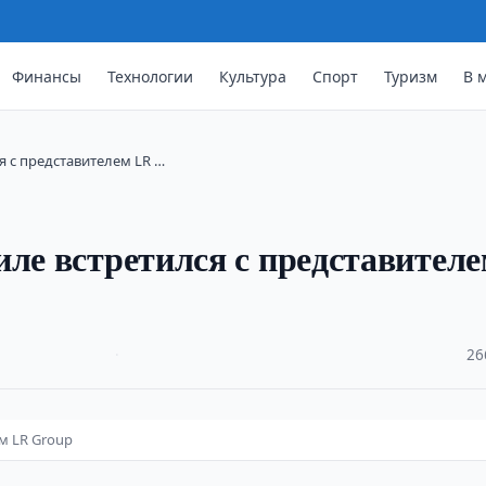
Финансы
Технологии
Культура
Спорт
Туризм
В 
я с представителем LR …
иле встретился с представител
·
26
м LR Group