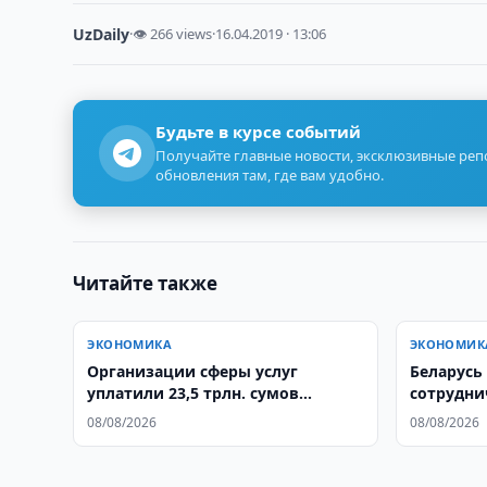
UzDaily
·
👁 266 views
·
16.04.2019 · 13:06
Будьте в курсе событий
Получайте главные новости, эксклюзивные ре
обновления там, где вам удобно.
Читайте также
ЭКОНОМИКА
ЭКОНОМИК
Организации сферы услуг
Беларусь
уплатили 23,5 трлн. сумов
сотрудни
налогов за полгодие
сфере
08/08/2026
08/08/2026