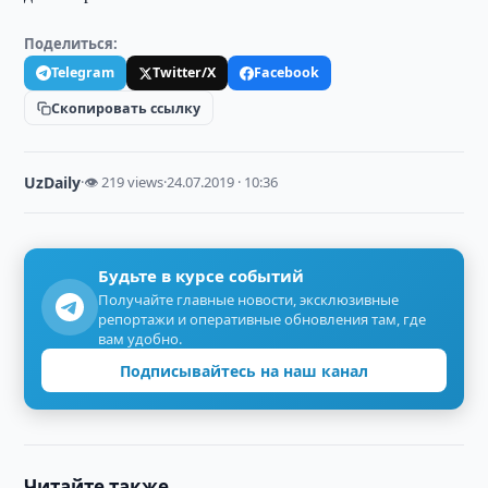
Поделиться:
Telegram
Twitter/X
Facebook
Скопировать ссылку
UzDaily
·
👁 219 views
·
24.07.2019 · 10:36
Будьте в курсе событий
Получайте главные новости, эксклюзивные
репортажи и оперативные обновления там, где
вам удобно.
Подписывайтесь на наш канал
Читайте также