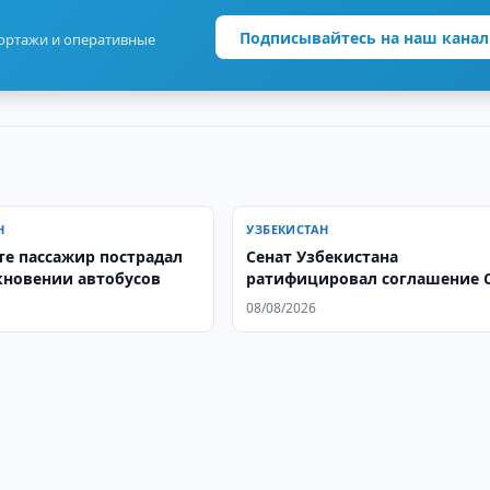
Подписывайтесь на наш канал
портажи и оперативные
Н
УЗБЕКИСТАН
те пассажир пострадал
Сенат Узбекистана
кновении автобусов
ратифицировал соглашение 
об обмене данными
08/08/2026