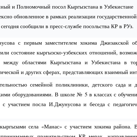
ный и Полномочный посол Кыргызстана в Узбекистане
ексно обновленное в рамках реализации государственной
 сегодня сообщили в пресс-службе посольства КР в РУз.
усова с первым заместителем хокима Джизакской об
тили состояние кыргызско-узбекских отношений, возмо
а между областями Кыргызстана и Узбекистана в тор
тической и других сферах, представляющих взаимный инт
ятельностью
семейн
ой
поликлиник
и
, детск
ого
сад
а
и д
ими оборудованиями. В школе № 5 в классах с обучени
и с участием
п
осла И.Джунусова и беседа с педагоги
кыргызами села «Манас» с участием хокима района. В
принимаемых правительством КР мерах, направленн