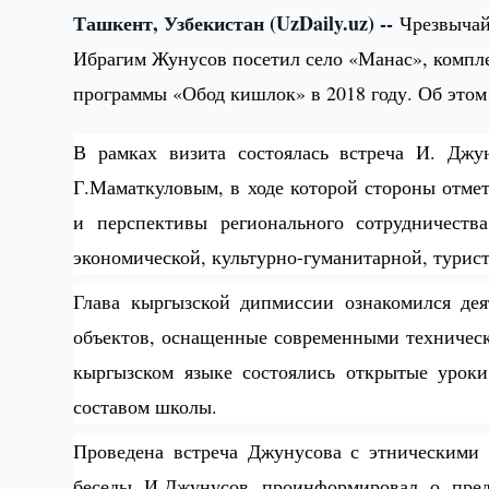
Ташкент, Узбекистан (UzDaily.uz) --
Чрезвычай
Ибрагим Жунусов
посетил село «Манас», компл
программы «Обод кишлок»
в 2018 году. Об этом
В рамках визита состоялась встреча
И.
Джун
Г.Маматкуловым, в ходе которой стороны отме
и перспективы регионального сотрудничеств
экономической, культурно-гуманитарной, турис
Глава кыргызской дипмиссии
о
знакомился де
объект
ов
, оснащенные современными техническ
кыргызском языке состоялись открытые урок
составом школы.
Проведена встреча Джунусова с этническими 
беседы И.Джунусов проинформировал о пред