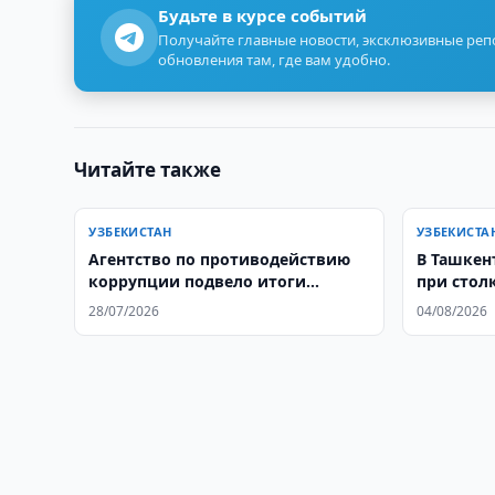
Будьте в курсе событий
Получайте главные новости, эксклюзивные ре
обновления там, где вам удобно.
Читайте также
УЗБЕКИСТАН
УЗБЕКИСТА
Агентство по противодействию
В Ташкен
коррупции подвело итоги
при стол
первого полугодия 2026 года
28/07/2026
04/08/2026