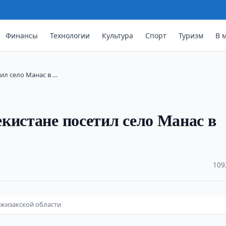
Финансы
Технологии
Культура
Спорт
Туризм
В 
ил село Манас в …
кистане посетил село Манас в
·
109
Джизакской области