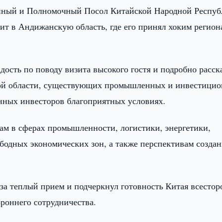
йный и Полномочный Посол Китайской Народной Респуб
т в Андижанскую область, где его принял хоким регион
дость по поводу визита высокого гостя и подробно расск
ой области, существующих промышленных и инвестици
анных инвесторов благоприятных условиях.
ам в сферах промышленности, логистики, энергетики,
вободных экономических зон, а также перспективам созда
за теплый прием и подчеркнул готовность Китая всестор
роннего сотрудничества.