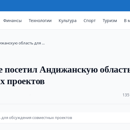
Финансы
Технологии
Культура
Спорт
Туризм
В 
дижанскую область для …
е посетил Андижанскую област
х проектов
·
135
ь для обсуждения совместных проектов