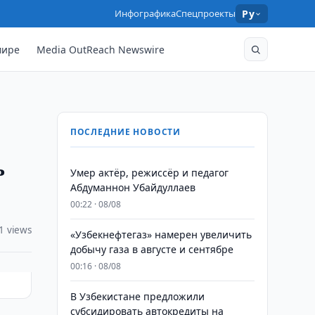
Инфографика
Спецпроекты
Ру
мире
Media OutReach Newswire
ПОСЛЕДНИЕ НОВОСТИ
ь
Умер актёр, режиссёр и педагог
Абдуманнон Убайдуллаев
00:22 · 08/08
1 views
«Узбекнефтегаз» намерен увеличить
добычу газа в августе и сентябре
00:16 · 08/08
В Узбекистане предложили
субсидировать автокредиты на