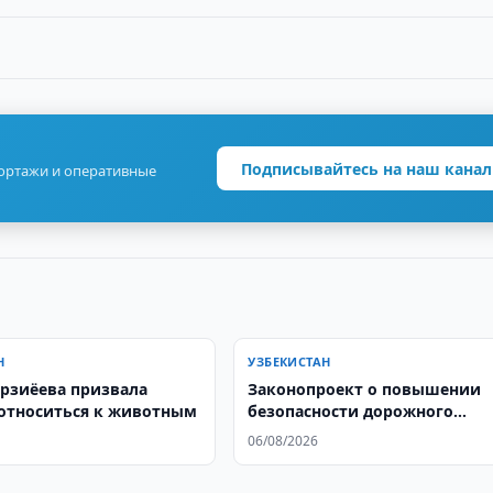
Подписывайтесь на наш канал
портажи и оперативные
Н
УЗБЕКИСТАН
рзиёева призвала
Законопроект о повышении
относиться к животным
безопасности дорожного
движения направлен в Сенат
06/08/2026