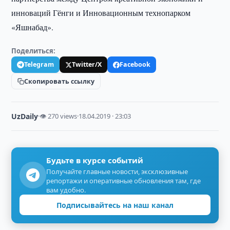
инноваций Гёнги и Инновационным технопарком
«Яшнабад».
Поделиться:
Telegram
Twitter/X
Facebook
Скопировать ссылку
UzDaily
·
👁 270 views
·
18.04.2019 · 23:03
Будьте в курсе событий
Получайте главные новости, эксклюзивные
репортажи и оперативные обновления там, где
вам удобно.
Подписывайтесь на наш канал