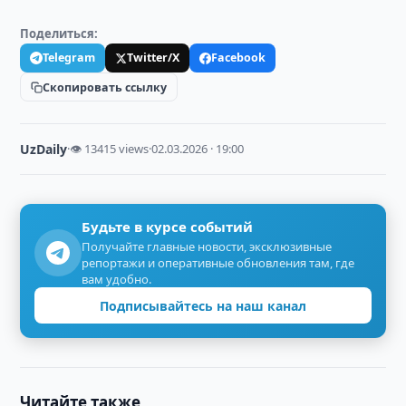
Поделиться:
Telegram
Twitter/X
Facebook
Скопировать ссылку
UzDaily
·
👁 13415 views
·
02.03.2026 · 19:00
Будьте в курсе событий
Получайте главные новости, эксклюзивные
репортажи и оперативные обновления там, где
вам удобно.
Подписывайтесь на наш канал
Читайте также