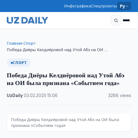
Инфографика
Спецпроекты
Ру
Главная
Спорт
›
›
Победа Диёры Келдиёровой над Утой Абэ на ОИ …
СПОРТ
Победа Диёры Келдиёровой над Утой Абэ
на ОИ была признана «Событием года»
UzDaily
·
03.02.2025
·
15:06
·
3286 views
Победа Диёры Келдиёровой над Утой Абэ на ОИ была
признана «Событием года»