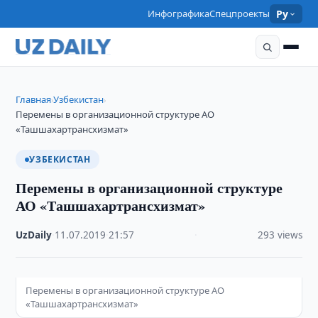
Инфографика
Спецпроекты
Ру
Главная
Узбекистан
›
›
Перемены в организационной структуре АО
«Ташшахартрансхизмат»
УЗБЕКИСТАН
Перемены в организационной структуре
АО «Ташшахартрансхизмат»
UzDaily
·
11.07.2019
·
21:57
·
293 views
Перемены в организационной структуре АО
«Ташшахартрансхизмат»