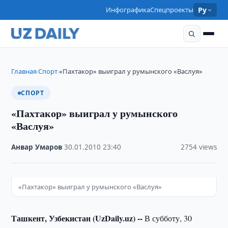
Инфографика
Спецпроекты
Ру
Главная
Спорт
«Пахтакор» выиграл у румынского «Васлуя»
›
›
СПОРТ
«Пахтакор» выиграл у румынского
«Васлуя»
Анвар Умаров
·
30.01.2010
·
23:40
·
2754 views
«Пахтакор» выиграл у румынского «Васлуя»
Ташкент, Узбекистан (UzDaily.uz) --
В субботу, 30