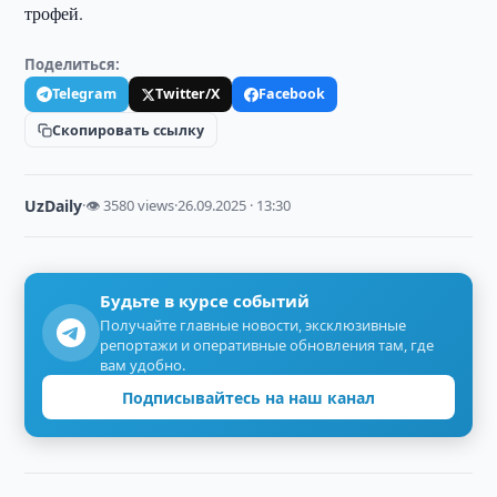
трофей.
Поделиться:
Telegram
Twitter/X
Facebook
Скопировать ссылку
UzDaily
·
👁 3580 views
·
26.09.2025 · 13:30
Будьте в курсе событий
Получайте главные новости, эксклюзивные
репортажи и оперативные обновления там, где
вам удобно.
Подписывайтесь на наш канал