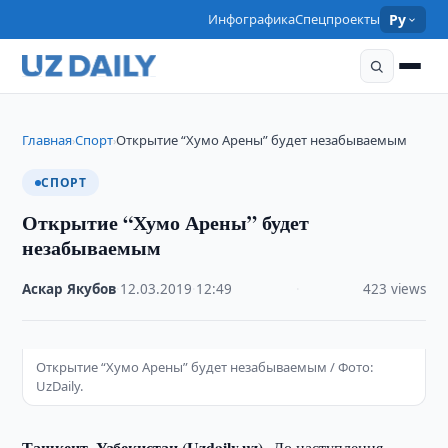
Инфографика
Спецпроекты
Ру
Главная
Спорт
Открытие “Хумо Арены” будет незабываемым
›
›
СПОРТ
Открытие “Хумо Арены” будет
незабываемым
Аскар Якубов
·
12.03.2019
·
12:49
·
423 views
Открытие “Хумо Арены” будет незабываемым / Фото:
UzDaily.
Ташкент, Узбекистан (Uzdaily.uz)--
До наступления