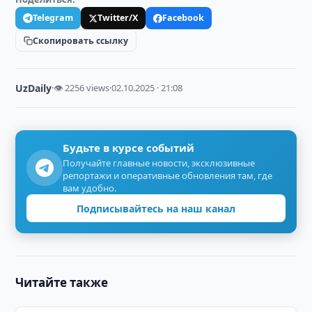
Telegram
Twitter/X
Facebook
Скопировать ссылку
UzDaily
·
👁 2256 views
·
02.10.2025 · 21:08
Будьте в курсе событий
Получайте главные новости, эксклюзивные
репортажи и оперативные обновления там, где
вам удобно.
Подписывайтесь на наш канал
Читайте также