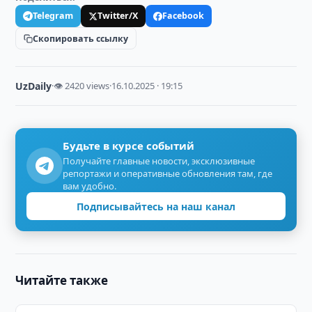
Telegram
Twitter/X
Facebook
Скопировать ссылку
UzDaily
·
👁 2420 views
·
16.10.2025 · 19:15
Будьте в курсе событий
Получайте главные новости, эксклюзивные
репортажи и оперативные обновления там, где
вам удобно.
Подписывайтесь на наш канал
Читайте также