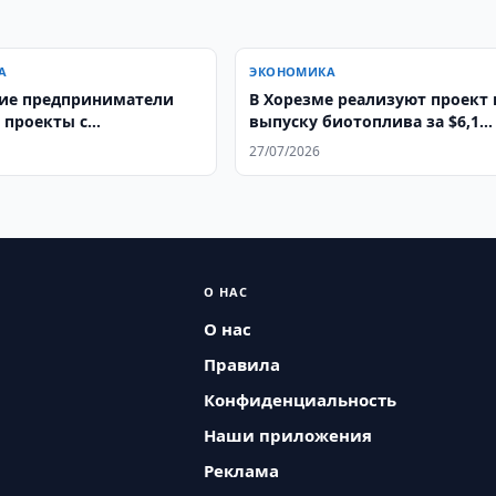
А
ЭКОНОМИКА
ие предприниматели
В Хорезме реализуют проект 
 проекты с
выпуску биотоплива за $6,1
таном
млрд.
27/07/2026
О НАС
О нас
Правила
Конфиденциальность
Наши приложения
Реклама