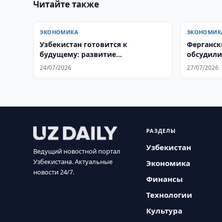
Читайте также
ЭКОНОМИКА
ЭКОНОМИК
Узбекистан готовится к
Ферганск
будущему: развитие
обсудили
человеческого капитала и рынка
Афганис
24/07/2026
27/07/2026
труда до 2050 года
РАЗДЕЛЫ
Узбекистан
Ведущий новостной портал
Узбекистана. Актуальные
Экономика
новости 24/7.
Финансы
Технологии
Культура