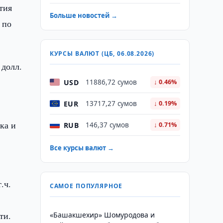
тия
Больше новостей →
 по
КУРСЫ ВАЛЮТ (ЦБ, 06.08.2026)
 долл.
USD
11886,72 сумов
↓ 0.46%
EUR
13717,27 сумов
↓ 0.19%
ка и
RUB
146,37 сумов
↓ 0.71%
Все курсы валют →
.ч.
САМОЕ ПОПУЛЯРНОЕ
ти.
«Башакшехир» Шомуродова и