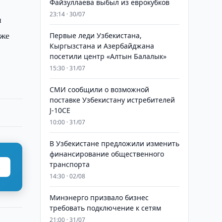
Файзуллаева выбыл из еврокубков
23:14 · 30/07
и
кже
Первые леди Узбекистана,
Кыргызстана и Азербайджана
посетили центр «Алтын Балалык»
15:30 · 31/07
СМИ сообщили о возможной
поставке Узбекистану истребителей
J-10CE
10:00 · 31/07
В Узбекистане предложили изменить
финансирование общественного
транспорта
14:30 · 02/08
Минэнерго призвало бизнес
требовать подключение к сетям
21:00 · 31/07