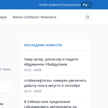
Инфографика
Спецпроекты
Ру
мире
Media OutReach Newswire
ПОСЛЕДНИЕ НОВОСТИ
Умер актёр, режиссёр и педагог
Абдуманнон Убайдуллаев
2 views
00:22 · 08/08
«Узбекнефтегаз» намерен увеличить
добычу газа в августе и сентябре
00:16 · 08/08
В Узбекистане предложили
ри
субсидировать автокредиты на