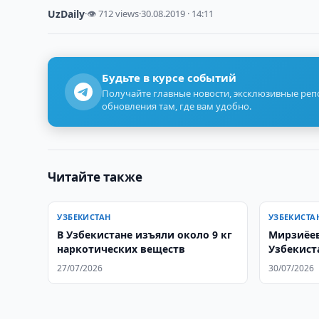
UzDaily
·
👁 712 views
·
30.08.2019 · 14:11
Будьте в курсе событий
Получайте главные новости, эксклюзивные ре
обновления там, где вам удобно.
Читайте также
УЗБЕКИСТАН
УЗБЕКИСТА
В Узбекистане изъяли около 9 кг
Мирзиёев
наркотических веществ
Узбекист
народов
27/07/2026
30/07/2026