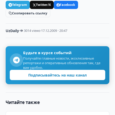
Telegram
Twitter/X
Facebook
Скопировать ссылку
UzDaily
·
👁 3014 views
·
17.12.2009 · 20:47
Будьте в курсе событий
Получайте главные новости, эксклюзивные
репортажи и оперативные обновления там, где
вам удобно.
Подписывайтесь на наш канал
Читайте также