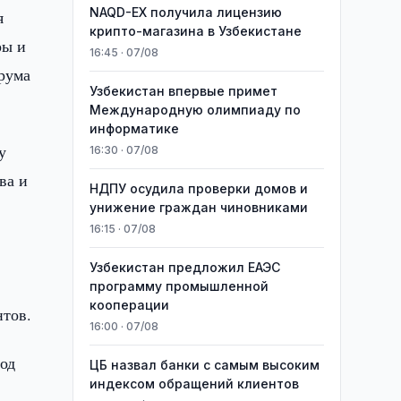
NAQD-EX получила лицензию
я
крипто-магазина в Узбекистане
ры и
16:45 · 07/08
орума
Узбекистан впервые примет
Международную олимпиаду по
информатике
у
16:30 · 07/08
ва и
НДПУ осудила проверки домов и
унижение граждан чиновниками
16:15 · 07/08
Узбекистан предложил ЕАЭС
программу промышленной
кооперации
нтов.
16:00 · 07/08
од
ЦБ назвал банки с самым высоким
индексом обращений клиентов