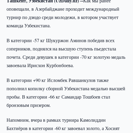
Ташкент, Узбекистан (UzDaily.uz) --
Как мы ранее
оповещали, в Азербайджане проходит международный
турнир по дзюдо среди молодежи, в котором участвует
команда Узбекистана.
В категории -57 кг Шукуржон Аминов победив всех
соперников, поднялся на высшую ступень пьедестала
почета. Среди девушек в категории -70 кг золотую медаль
завоевала Ирисхон Курбонбоева.
В категории +90 кг Исломбек Равшанкулов также
пополнил копилку сборной Узбекистана медалью высшей
пробы. В категории -66 кг Самандар Тошбоев стал
бронзовым призером.
Напомним, вчера в рамках турнира Камолиддин
Бахтиёров в категории -60 кг завоевал золото, а Хосият