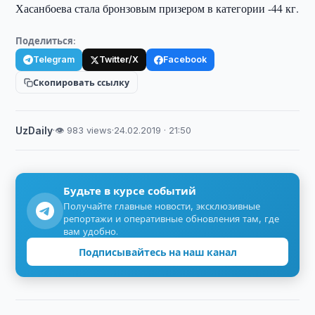
Хасанбоева стала бронзовым призером в категории -44 кг.
Поделиться:
Telegram
Twitter/X
Facebook
Скопировать ссылку
UzDaily
·
👁 983 views
·
24.02.2019 · 21:50
Будьте в курсе событий
Получайте главные новости, эксклюзивные
репортажи и оперативные обновления там, где
вам удобно.
Подписывайтесь на наш канал