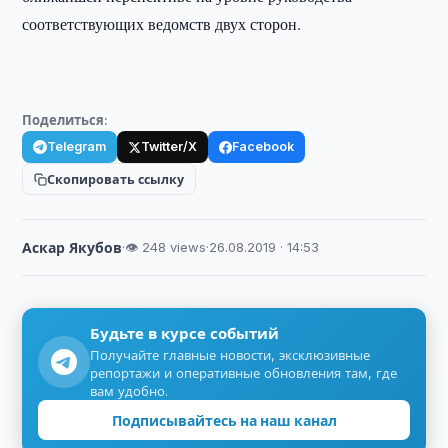
соответствующих ведомств двух сторон.
Поделиться:
Telegram
Twitter/X
Facebook
Скопировать ссылку
Аскар Якубов
·
👁 248 views
·
26.08.2019 · 14:53
Будьте в курсе событий
Получайте главные новости, эксклюзивные
репортажи и оперативные обновления там, где
вам удобно.
Подписывайтесь на наш канал