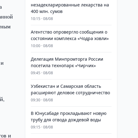
незадекларированные лекарства на
а
400 млн. сумов
анной
10:15 · 08/08
етным
Агентство опровергло сообщения о
состоянии комплекса «Чодра ховли»
10:00 · 08/08
Делегация Минпромторга России
 и
посетила технопарк «Чирчик»
09:45 · 08/08
Узбекистан и Самарская область
расширяют деловое сотрудничество
й,
09:30 · 08/08
В Юнусабаде прокладывают новую
трубу для отвода дождевой воды
09:15 · 08/08
тов и