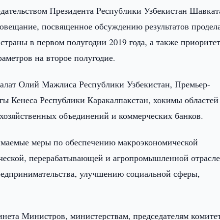
дательством Президента Республики Узбекистан Шавкат
совещание, посвященное обсуждению результатов продел
страны в первом полугодии 2019 года, а также приорит
аметров на второе полугодие.
палат Олий Мажлиса Республики Узбекистан, Премьер-
ргы Кенеса Республики Каракалпакстан, хокимы областей
 хозяйственных объединений и коммерческих банков.
имаемые меры по обеспечению макроэкономической
ической, перерабатывающей и агропромышленной отрасле
редпринимательства, улучшению социальной сферы,
инета Министров, министерствам, председателям комите