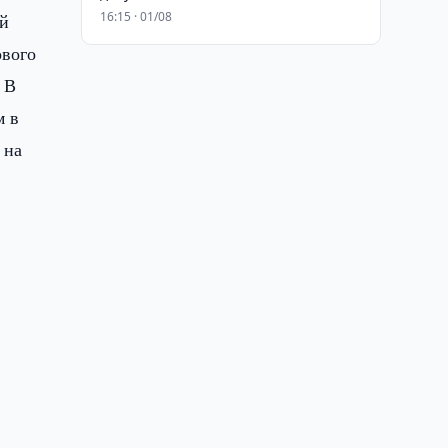
16:15 · 01/08
ой
ового
 В
м в
 на