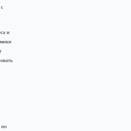
 с
са и
омики
т
вовать
,
 но