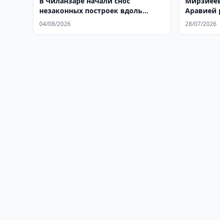
В Чиланзаре начали снос
Мирзиёев
незаконных построек вдоль
Аравией 
Катартала
здравоох
04/08/2026
28/07/2026