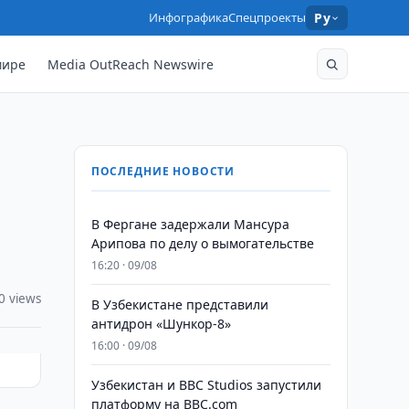
Инфографика
Спецпроекты
Ру
мире
Media OutReach Newswire
ПОСЛЕДНИЕ НОВОСТИ
В Фергане задержали Мансура
Арипова по делу о вымогательстве
16:20 · 09/08
0 views
В Узбекистане представили
антидрон «Шункор-8»
16:00 · 09/08
Узбекистан и BBC Studios запустили
платформу на BBC.com