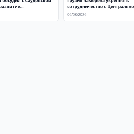
 обсудил с Саудовской
Грузия намерена укреплять
развитие
сотрудничество с Центральн
ранения
Азией
06/08/2026