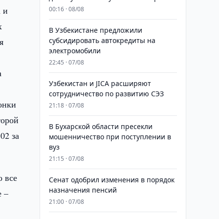
 и
00:16 · 08/08
х
В Узбекистане предложили
я
субсидировать автокредиты на
электромобили
22:45 · 07/08
а
Узбекистан и JICA расширяют
сотрудничество по развитию СЭЗ
онки
21:18 · 07/08
торой
В Бухарской области пресекли
02 за
мошенничество при поступлении в
вуз
21:15 · 07/08
о все
Сенат одобрил изменения в порядок
назначения пенсий
е –
21:00 · 07/08