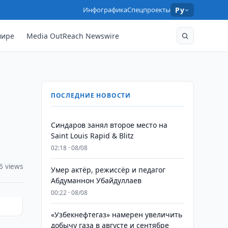
Инфографика
Спецпроекты
Ру
мире
Media OutReach Newswire
ПОСЛЕДНИЕ НОВОСТИ
Синдаров занял второе место на
Saint Louis Rapid & Blitz
02:18 · 08/08
6 views
Умер актёр, режиссёр и педагог
Абдуманнон Убайдуллаев
00:22 · 08/08
«Узбекнефтегаз» намерен увеличить
добычу газа в августе и сентябре