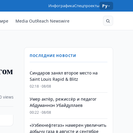
Инфографика
Спецпроекты
Ру
мире
Media OutReach Newswire
ПОСЛЕДНИЕ НОВОСТИ
гом
Синдаров занял второе место на
Saint Louis Rapid & Blitz
02:18 · 08/08
0 views
Умер актёр, режиссёр и педагог
Абдуманнон Убайдуллаев
00:22 · 08/08
«Узбекнефтегаз» намерен увеличить
добычу газа в августе и сентябре