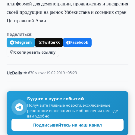
платформой для демонстрации, продвижения и внедрения
своей продукции на рынок Узбекистана и соседних стран
Центральной Азии.
Поделиться:
Telegram
Twitter/X
Facebook
Скопировать ссылку
UzDaily
·
👁 670 views
·
19.02.2019 · 05:23
Будьте в курсе событий
Получайте главные новости, эксклюзивные
репортажи и оперативные обновления там, где
вам удобно.
Подписывайтесь на наш канал