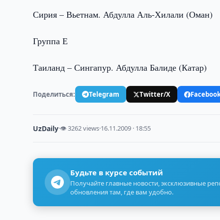
Сирия – Вьетнам. Абдулла Аль-Хилали (Оман)
Группа Е
Таиланд – Сингапур. Абдулла Балиде (Катар)
Поделиться:
Telegram
Twitter/X
Faceboo
UzDaily
·
👁 3262 views
·
16.11.2009 · 18:55
Будьте в курсе событий
Получайте главные новости, эксклюзивные ре
обновления там, где вам удобно.