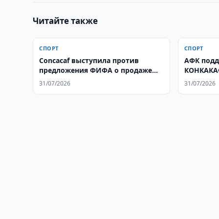
Читайте также
СПОРТ
СПОРТ
Concacaf выступила против
АФК подд
предложения ФИФА о продаже
КОНКАКАФ
доли в коммерческих правах
31/07/2026
31/07/2026
чемпионата мира