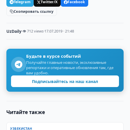
Telegram
Twitter/X
Facebook
Скопировать ссылку
UzDaily
·
👁 712 views
·
17.07.2019 · 21:48
Будьте в курсе событий
Получайте главные новости, эксклюзивные
репортажи и оперативные обновления там, где
вам удобно.
Подписывайтесь на наш канал
Читайте также
УЗБЕКИСТАН