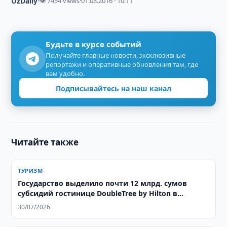
UzDaily
·
👁 7454 views
·
01.03.2016 · 10:11
Будьте в курсе событий
Получайте главные новости, эксклюзивные
репортажи и оперативные обновления там, где
вам удобно.
Подписывайтесь на наш канал
Читайте также
ТУРИЗМ
Государство выделило почти 12 млрд. сумов
субсидий гостинице DoubleTree by Hilton в
Ташкенте
30/07/2026