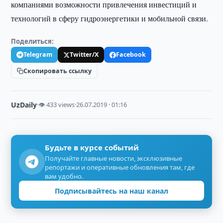
компаниями возможности привлечения инвестиций и
технологий в сферу гидроэнергетики и мобильной связи.
Поделиться:
Telegram
Twitter/X
Facebook
Скопировать ссылку
UzDaily
·
👁 433 views
·
26.07.2019 · 01:16
Будьте в курсе событий
Получайте главные новости, эксклюзивные
репортажи и оперативные обновления там, где
вам удобно.
Подписывайтесь на наш канал