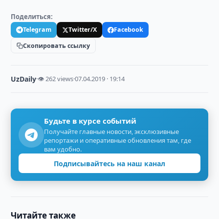
Поделиться:
Telegram
Twitter/X
Facebook
Скопировать ссылку
UzDaily
·
👁 262 views
·
07.04.2019 · 19:14
Будьте в курсе событий
Получайте главные новости, эксклюзивные
репортажи и оперативные обновления там, где
вам удобно.
Подписывайтесь на наш канал
Читайте также