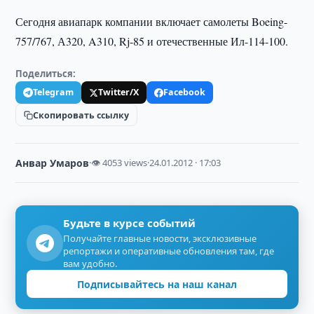
Сегодня авиапарк компании включает самолеты Boeing-
757/767, А320, A310, Rj-85 и отечественные Ил-114-100.
Поделиться:
Telegram
Twitter/X
Facebook
Скопировать ссылку
Анвар Умаров
·
👁 4053 views
·
24.01.2012 · 17:03
Будьте в курсе событий
Получайте главные новости, эксклюзивные
репортажи и оперативные обновления там, где
вам удобно.
Подписывайтесь на наш канал