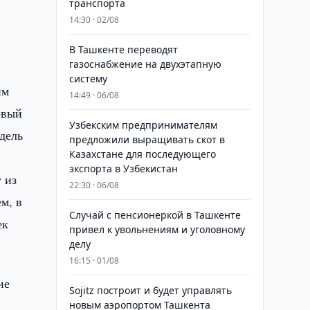
транспорта
14:30 · 02/08
В Ташкенте переводят
газоснабжение на двухэтапную
систему
им
14:49 · 06/08
овый
Узбекским предпринимателям
дель
предложили выращивать скот в
Казахстане для последующего
экспорта в Узбекистан
 из
22:30 · 06/08
м, в
Случай с пенсионеркой в Ташкенте
ек
привел к увольнениям и уголовному
делу
16:15 · 01/08
ие
Sojitz построит и будет управлять
новым аэропортом Ташкента