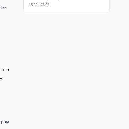
15:30 · 03/08
ize
 что
ым
тром