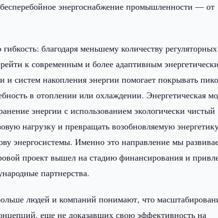
ь бесперебойное энергоснабжение промышленности — от
 гибкость: благодаря меньшему количеству регуляторных
перейти к современным и более адаптивным энергетическ
ии и систем накопления энергии помогает покрывать пик
ребность в отоплении или охлаждении. Энергетическая мо
хранение энергии с использованием экологически чистый
зовую нагрузку и превращать возобновляемую энергетику
ву энергосистемы. Именно это направление мы развивае
тровой проект вышел на стадию финансирования и привл
ународные партнерства.
 больше людей и компаний понимают, что масштабирован
онцепций, еще не доказавших свою эффективность на