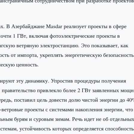
ансграничным сотрудничеством при разработке проектов
ах. В Азербайджане Masdar реализует проекты в сфере
очти 1 ГВт, включая фотоэлектрические проекты в
агскую ветряную электростанцию. Это показывает, как
сть от импорта, укреплять энергетическую безопасность
ческую ценность.
рируют эту динамику. Упростив процедуры получения
 правительство привлекло более 2 ГВт заявленных мощн
ередь, поставил цель довести долю чистой энергии до 40
о-ветровые проекты с системами накопления энергии, что
ьным бурям и суровым зимам. Речь идет не об отдельны
истемам, устойчивость которых определяется способност