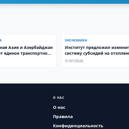
А
ЭКОНОМИКА
ная Азия и Азербайджан
Институт предложил измени
т единое транспортное
систему субсидий на отоплен
ство
31/07/2026
О НАС
О нас
Правила
Конфиденциальность