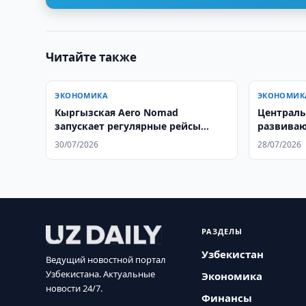
Читайте также
ЭКОНОМИКА
ЭКОНОМИК
Кыргызская Aero Nomad
Централь
запускает регулярные рейсы
развиваю
между Ташкентом и Бишкеком
простран
30/07/2026
28/07/2026
РАЗДЕЛЫ
Узбекистан
Ведущий новостной портал
Узбекистана. Актуальные
Экономика
новости 24/7.
Финансы