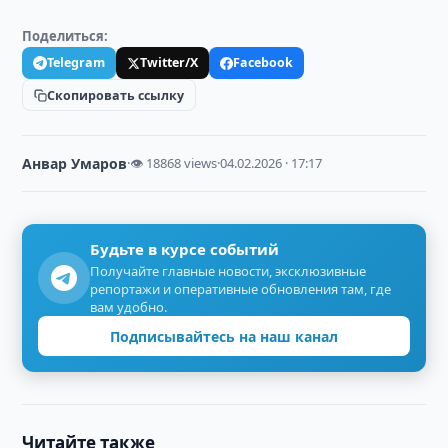
Поделиться:
Telegram
Twitter/X
Facebook
Скопировать ссылку
Анвар Умаров
·
👁 18868 views
·
04.02.2026 · 17:17
Будьте в курсе событий
Получайте главные новости, эксклюзивные
репортажи и оперативные обновления там, где
вам удобно.
Подписывайтесь на наш канал
Читайте также