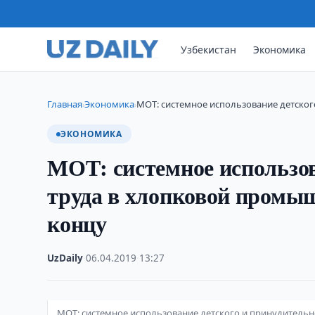
Узбекистан
Экономика
Главная
Экономика
МОТ: системное использование детског
›
›
ЭКОНОМИКА
МОТ: системное использов
труда в хлопковой промы
концу
UzDaily
·
06.04.2019
·
13:27
МОТ: системное использование детского и принудитель