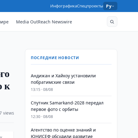
Инфографика
Спецпроекты
Ру
мире
Media OutReach Newswire
ПОСЛЕДНИЕ НОВОСТИ
го
Андижан и Хайкоу установили
о к
побратимские связи
13:15 · 08/08
Спутник Samarkand-2028 передал
первое фото с орбиты
7 views
12:30 · 08/08
Агентство по оценке знаний и
ЮНИСЕФ обсудили развитие
цу