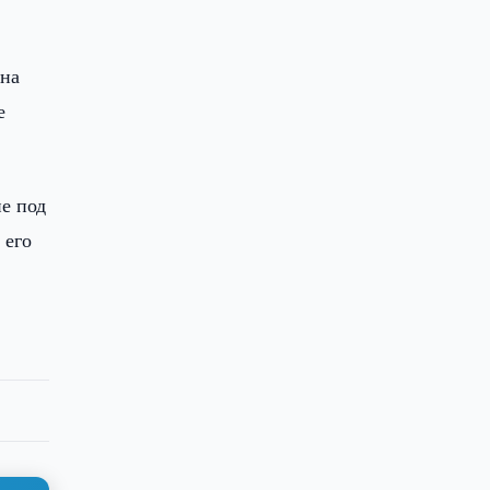
ена
е
е под
 его