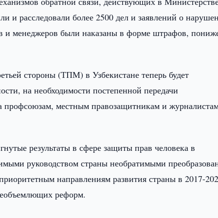
механизмов обратной связи, действующих в Министерств
и и расследовали более 2500 дел и заявлений о наруше
ов и менеджеров были наказаны в форме штрафов, пониж
етьей стороны (ТПМ) в Узбекистане теперь будет
ности, на необходимости постепенной передачи
да профсоюзам, местным правозащитникам и журналистам
игнутые результаты в сфере защиты прав человека в
одимыми руководством страны необратимыми преобразова
 приоритетным направлениям развития страны в 2017-20
всеобъемлющих реформ.