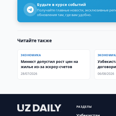
Будьте в курсе событий
Получайте главные новости, эксклюзивные ре
обновления там, где вам удобно.
Читайте также
ЭКОНОМИКА
ЭКОНОМИК
Минюст допустил рост цен на
Узбекист
жилье из-за эскроу-счетов
договори
деловое 
28/07/2026
06/08/2026
РАЗДЕЛЫ
Узбекистан