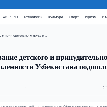
Финансы
Технологии
Культура
Спорт
Туризм
В 
о и принудительного труда в …
ание детского и принудительно
шленности Узбекистана подошл
·
24
ного труда в хлопковой промышленности Узбекистана подошло к кон