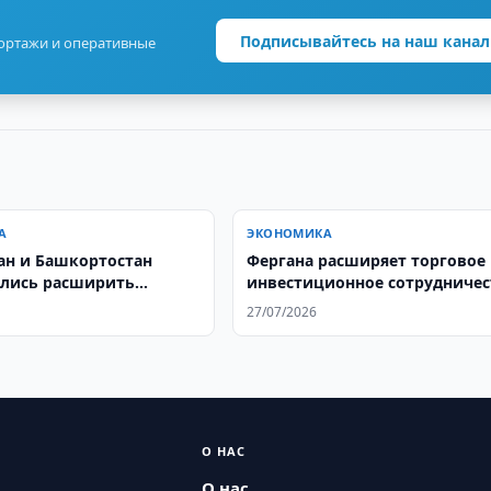
Подписывайтесь на наш канал
портажи и оперативные
А
ЭКОНОМИКА
ан и Башкортостан
Фергана расширяет торговое
лись расширить
инвестиционное сотрудничес
сотрудничество
с Афганистаном
27/07/2026
О НАС
О нас