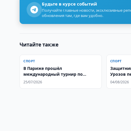
Будьте в курсе событий
Получайте главные новости, эксклюзивные ре
обновления там, где вам удобно.
Читайте также
СПОРТ
СПОРТ
В Париже прошёл
Защитник
международный турнир по
Урозов п
курашу на призы Президента
25/07/2026
04/08/2026
Узбекистана