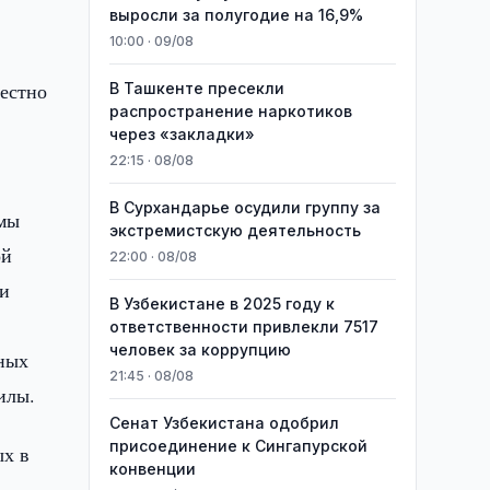
выросли за полугодие на 16,9%
10:00 · 09/08
естно
В Ташкенте пресекли
распространение наркотиков
через «закладки»
22:15 · 08/08
В Сурхандарье осудили группу за
змы
экстремистскую деятельность
ой
22:00 · 08/08
ри
В Узбекистане в 2025 году к
ответственности привлекли 7517
человек за коррупцию
нных
21:45 · 08/08
илы.
Сенат Узбекистана одобрил
присоединение к Сингапурской
ых в
конвенции