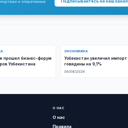
Подписывайтесь на наш канал
епортажи и оперативные
КА
ЭКОНОМИКА
е прошел бизнес-форум
Узбекистан увеличил импорт
ров Узбекистана
говядины на 9,1%
6
06/08/2026
О НАС
О нас
Правила