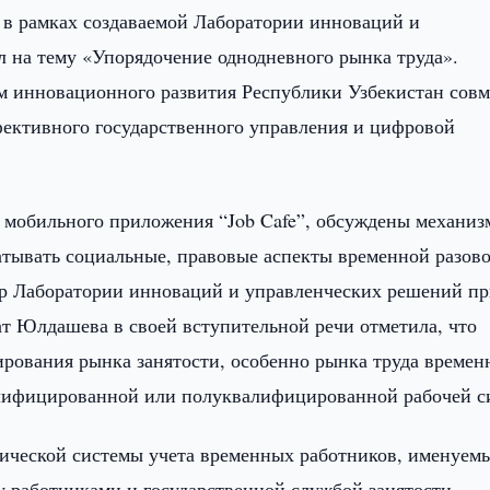
 в рамках создаваемой Лаборатории инноваций и
л на тему «Упорядочение однодневного рынка труда».
 инновационного развития Республики Узбекистан совм
ективного государственного управления и цифровой
 мобильного приложения “Job Cafe”, обсуждены механи
ватывать социальные, правовые аспекты временной разов
ор Лаборатории инноваций и управленческих решений п
т Юлдашева в своей вступительной речи отметила, что
лирования рынка занятости, особенно рынка труда време
алифицированной или полуквалифицированной рабочей с
ической системы учета временных работников, именуем
у работниками и государственной службой занятости,