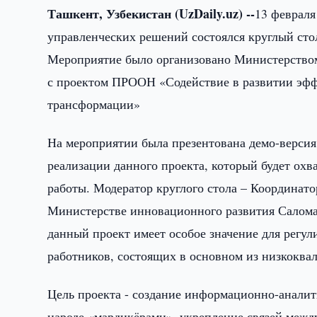
Ташкент, Узбекистан (UzDaily.uz) --
13 февраля
управленческих решений состоялся круглый сто
Мероприятие было организовано Министерством
с проектом ПРООН «Содействие в развитии эфф
трансформации»
На мероприятии была презентована демо-версия
реализации данного проекта, который будет ох
работы. Модератор круглого стола – Координат
Министерстве инновационного развития Салома
данный проект имеет особое значение для регу
работников, состоящих в основном из низкокв
Цель проекта - создание информационно-аналит
народе «мардикёрами», укрепление связей межд