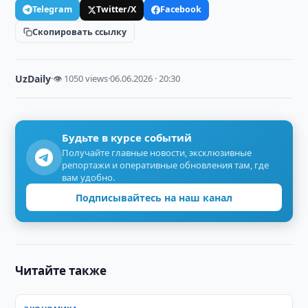
Telegram
Twitter/X
Facebook
Скопировать ссылку
UzDaily
·
👁 1050 views
·
06.06.2026 · 20:30
Будьте в курсе событий
Получайте главные новости, эксклюзивные
репортажи и оперативные обновления там, где
вам удобно.
Подписывайтесь на наш канал
Читайте также