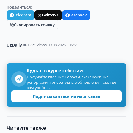
Поделиться:
Telegram
Twitter/X
Facebook
Скопировать ссылку
UzDaily
·
👁 1771 views
·
09.08.2025 · 06:51
Будьте в курсе событий
Получайте главные новости, эксклюзивные
репортажи и оперативные обновления там, где
вам удобно.
Подписывайтесь на наш канал
Читайте также