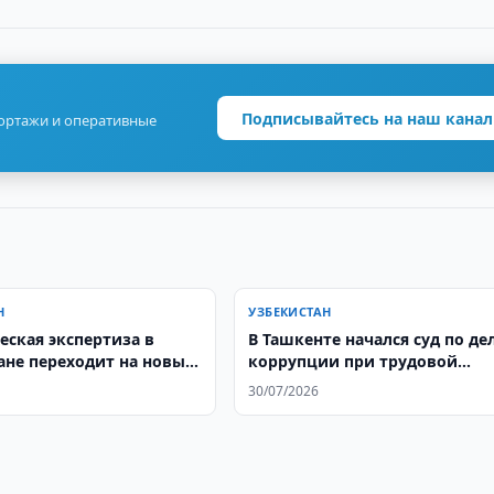
Подписывайтесь на наш канал
портажи и оперативные
Н
УЗБЕКИСТАН
еская экспертиза в
В Ташкенте начался суд по де
ане переходит на новые
коррупции при трудовой
одные стандарты
миграции
30/07/2026