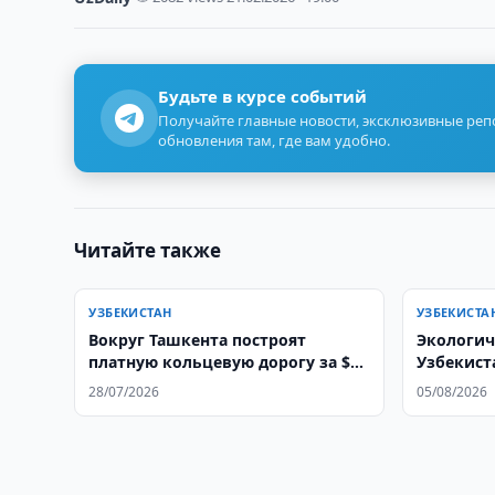
Будьте в курсе событий
Получайте главные новости, эксклюзивные ре
обновления там, где вам удобно.
Читайте также
УЗБЕКИСТАН
УЗБЕКИСТА
Вокруг Ташкента построят
Экологич
платную кольцевую дорогу за $1
Узбекист
млрд
междунар
28/07/2026
05/08/2026