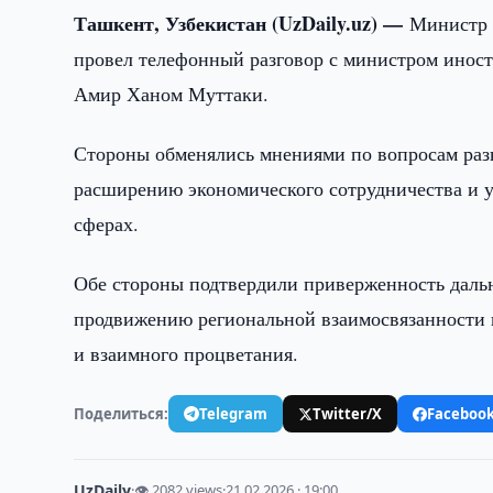
Ташкент, Узбекистан (UzDaily.uz) —
Министр 
провел телефонный разговор с министром инос
Амир Ханом Муттаки.
Стороны обменялись мнениями по вопросам разв
расширению экономического сотрудничества и 
сферах.
Обе стороны подтвердили приверженность дал
продвижению региональной взаимосвязанности к
и взаимного процветания.
Поделиться:
Telegram
Twitter/X
Faceboo
UzDaily
·
👁 2082 views
·
21.02.2026 · 19:00