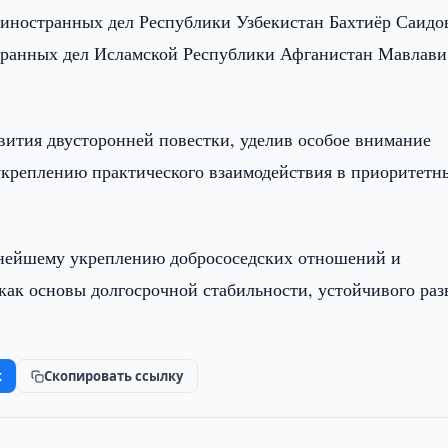
иностранных дел Республики Узбекистан Бахтиёр Саидо
транных дел Исламской Республики Афганистан Мавлави
ития двусторонней повестки, уделив особое внимание
укреплению практического взаимодействия в приоритетн
ьнейшему укреплению добрососедских отношений и
ак основы долгосрочной стабильности, устойчивого раз
k
Скопировать ссылку