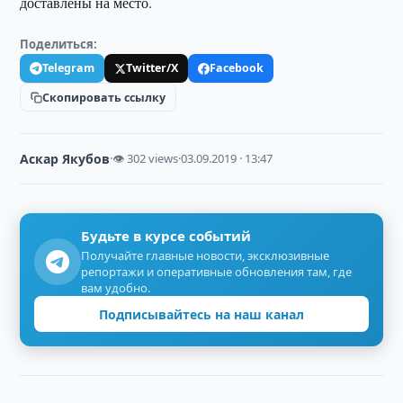
доставлены на место.
Поделиться:
Telegram
Twitter/X
Facebook
Скопировать ссылку
Аскар Якубов
·
👁 302 views
·
03.09.2019 · 13:47
Будьте в курсе событий
Получайте главные новости, эксклюзивные
репортажи и оперативные обновления там, где
вам удобно.
Подписывайтесь на наш канал