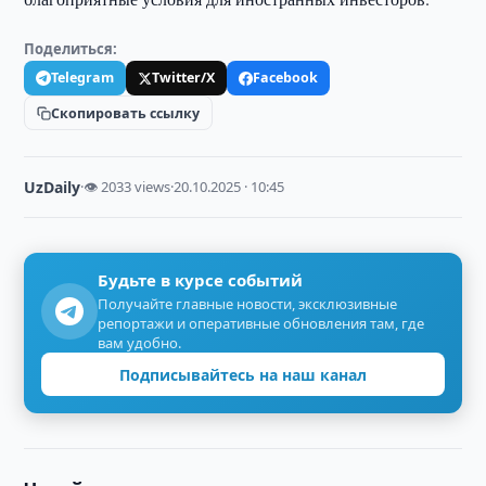
Поделиться:
Telegram
Twitter/X
Facebook
Скопировать ссылку
UzDaily
·
👁 2033 views
·
20.10.2025 · 10:45
Будьте в курсе событий
Получайте главные новости, эксклюзивные
репортажи и оперативные обновления там, где
вам удобно.
Подписывайтесь на наш канал