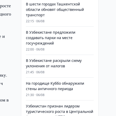
В шести городах Ташкентской
росте
области обновят общественный
одного
транспорт
22:15 · 06/08
В Узбекистане предложили
е и
создавать парки на месте
госучреждений
22:00 · 06/08
В Узбекистане раскрыли схему
уклонения от налогов
21:45 · 06/08
ику.
·ч
На городище Куббо обнаружили
стены античного периода
21:30 · 06/08
ом в
Узбекистан признан лидером
туристического роста в Центральной