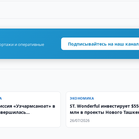
Подписывайтесь на наш канал
портажи и оперативные
А
ЭКОНОМИКА
иссия «Узчармсаноат» в
ST. Wonderful инвестирует $55
авершилась
млн в проекты Нового Ташке
ыми соглашениями на
26/07/2026