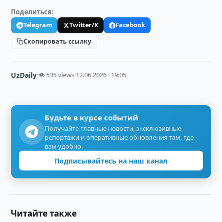
Поделиться:
Telegram
Twitter/X
Facebook
Скопировать ссылку
UzDaily
·
👁 535 views
·
12.06.2026 · 19:05
Будьте в курсе событий
Получайте главные новости, эксклюзивные
репортажи и оперативные обновления там, где
вам удобно.
Подписывайтесь на наш канал
Читайте также