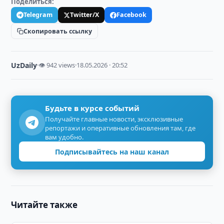
Поделиться:
Telegram
Twitter/X
Facebook
Скопировать ссылку
UzDaily
·
👁 942 views
·
18.05.2026 · 20:52
Будьте в курсе событий
Получайте главные новости, эксклюзивные
репортажи и оперативные обновления там, где
вам удобно.
Подписывайтесь на наш канал
Читайте также