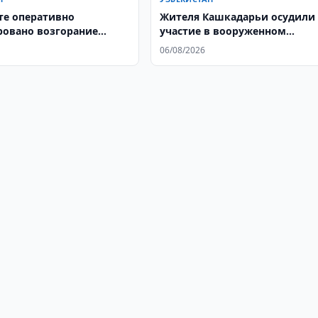
те оперативно
Жителя Кашкадарьи осудили 
овано возгорание
участие в вооруженном
а кафе
конфликте
06/08/2026