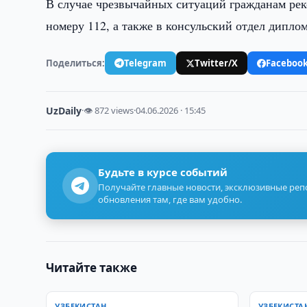
В случае чрезвычайных ситуаций гражданам ре
номеру 112, а также в консульский отдел дипло
Поделиться:
Telegram
Twitter/X
Faceboo
UzDaily
·
👁 872 views
·
04.06.2026 · 15:45
Будьте в курсе событий
Получайте главные новости, эксклюзивные ре
обновления там, где вам удобно.
Читайте также
УЗБЕКИСТАН
УЗБЕКИСТА