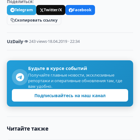
Поделиться:
Telegram
Twitter/X
Facebook
Скопировать ссылку
UzDaily
·
👁 243 views
·
18.04.2019 · 22:34
Будьте в курсе событий
Получайте главные новости, эксклюзивные
репортажи и оперативные обновления там, где
вам удобно.
Подписывайтесь на наш канал
Читайте также