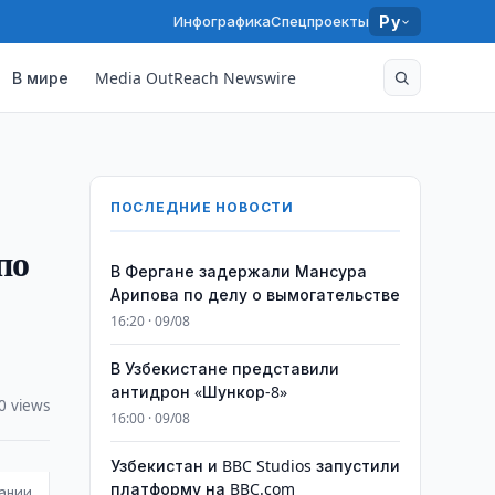
Инфографика
Спецпроекты
Ру
В мире
Media OutReach Newswire
ПОСЛЕДНИЕ НОВОСТИ
по
В Фергане задержали Мансура
Арипова по делу о вымогательстве
16:20 · 09/08
В Узбекистане представили
антидрон «Шункор-8»
0 views
16:00 · 09/08
Узбекистан и BBC Studios запустили
платформу на BBC.com
дании