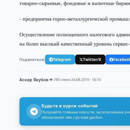
товарно-сырьевые, фондовые и валютные биржи
- предприятия горно-металлургической промышл
Осуществление полноценного налогового адми
на более высокий качественный уровень сервис
Поделиться:
Telegram
Twitter/X
Faceboo
Аскар Якубов
·
👁 780 views
·
24.08.2019 · 18:10
Будьте в курсе событий
Получайте главные новости, эксклюзивные р
обновления там, где вам удобно.