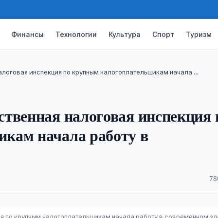
Финансы
Технологии
Культура
Спорт
Туризм
алоговая инспекция по крупным налогоплательщикам начала …
твенная налоговая инспекция 
кам начала работу в
·
78
я по крупным налогоплательщикам начала работу в современном з