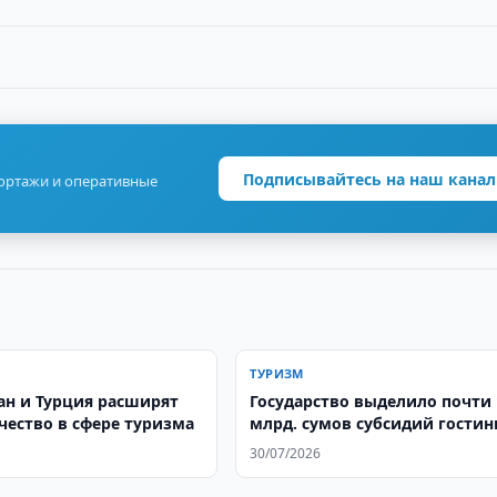
Подписывайтесь на наш канал
портажи и оперативные
ТУРИЗМ
ан и Турция расширят
Государство выделило почти 
чество в сфере туризма
млрд. сумов субсидий гости
DoubleTree by Hilton в Ташкен
30/07/2026