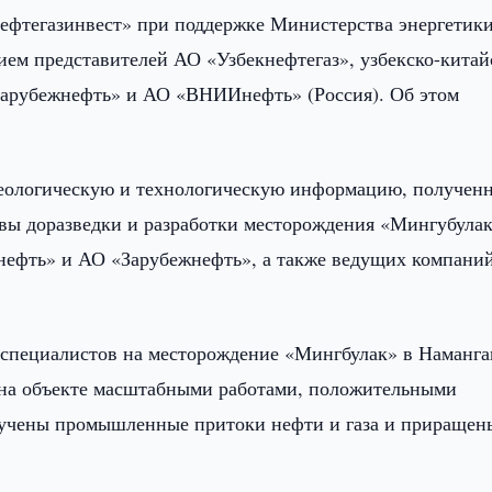
фтегазинвест» при поддержке Министерства энергетик
ием представителей АО «Узбекнефтегаз», узбекско-китай
арубежнефть» и АО «ВНИИнефть» (Россия). Об этом
геологическую и технологическую информацию, получен
вы доразведки и разработки месторождения «Мингубулак
ефть» и АО «Зарубежнефть», а также ведущих компаний
 специалистов на месторождение «Мингбулак» в Наманга
и на объекте масштабными работами, положительными
лучены промышленные притоки нефти и газа и приращен