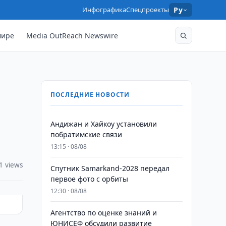
Инфографика
Спецпроекты
Ру
мире
Media OutReach Newswire
ПОСЛЕДНИЕ НОВОСТИ
Андижан и Хайкоу установили
побратимские связи
13:15 · 08/08
1 views
Спутник Samarkand-2028 передал
первое фото с орбиты
12:30 · 08/08
Агентство по оценке знаний и
ЮНИСЕФ обсудили развитие