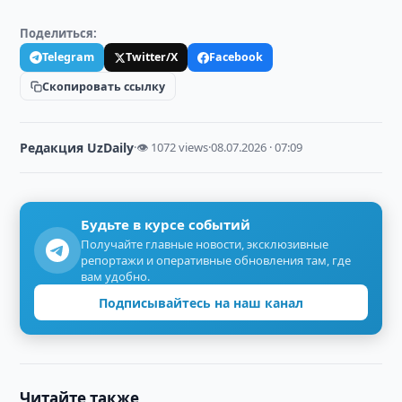
Поделиться:
Telegram
Twitter/X
Facebook
Скопировать ссылку
Редакция UzDaily
·
👁 1072 views
·
08.07.2026 · 07:09
Будьте в курсе событий
Получайте главные новости, эксклюзивные
репортажи и оперативные обновления там, где
вам удобно.
Подписывайтесь на наш канал
Читайте также