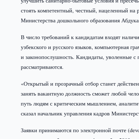
улучшить санитарно-бытовые условия и пресечь
стоять компетентный, честный, нацеленный на р
Министерства дошкольного образования Абдук
В число требований к кандидатам входят наличи
узбекского и русского языков, компьютерная гр
и законопослушность. Кандидаты, уволенные с
рассматриваются.
«Открытый и прозрачный отбор станет действен
занять вакантную должность сможет любой чел
путь людям с критическим мышлением, аналит
сказал начальник управления кадров Министер
Заявки принимаются по электронной почте (de