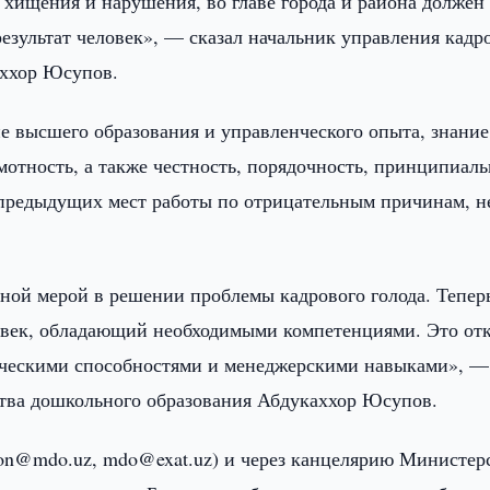
 хищения и нарушения, во главе города и района должен
езультат человек», — сказал начальник управления кадр
аххор Юсупов.
е высшего образования и управленческого опыта, знание
амотность, а также честность, порядочность, принципиаль
 предыдущих мест работы по отрицательным причинам, н
ной мерой в решении проблемы кадрового голода. Тепер
овек, обладающий необходимыми компетенциями. Это от
ическими способностями и менеджерскими навыками», —
ства дошкольного образования Абдукаххор Юсупов.
von@mdo.uz, mdo@exat.uz) и через канцелярию Министер