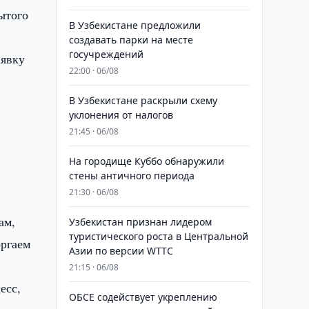
рытого
В Узбекистане предложили
создавать парки на месте
госучреждений
аявку
22:00 · 06/08
В Узбекистане раскрыли схему
уклонения от налогов
21:45 · 06/08
На городище Куббо обнаружили
стены античного периода
21:30 · 06/08
ам,
Узбекистан признан лидером
туристического роста в Центральной
оргаем
Азии по версии WTTC
21:15 · 06/08
есс,
ОБСЕ содействует укреплению